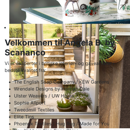
Velkommen til Angela B. by
Scananco
Vi er eksperter i britiske interiør- og gaveartikler i
bedste kvalitet fra:
The English Soap Company / KEW Gardens
Wrendale Designs by Hannah Dale
Ulster Weavers / UW Home
Sophie Allport
Tweedmill Textiles
Elite Tins
Phoenox Textiles / Hug Rug / Made for You