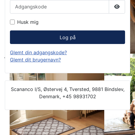
Adgangskode
Vis ad
Husk mig
Log på
Glemt din adgangskode?
Glemt dit brugernavn?
Scananco I/S, Østervej 4, Tversted, 9881 Bindslev,
Denmark, +45 98931702