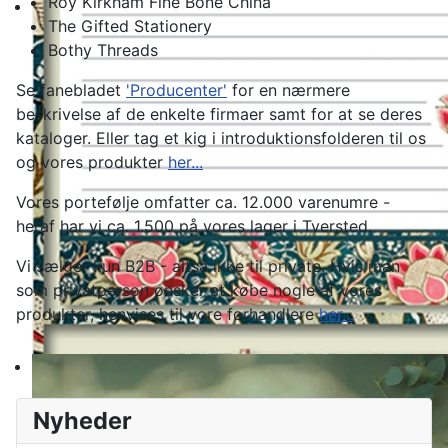
Roy Kirkham Fine Bone China
The Gifted Stationery
Bothy Threads
Se fanebladet
'Producenter'
for en nærmere
beskrivelse af de enkelte firmaer samt for at se deres
kataloger. Eller tag et kig i introduktionsfolderen til os
og vores produkter
her...
Vores portefølje omfatter ca. 12.000 varenumre -
heraf har vi ca. 1.500 på vores lager i Tversted.
Vi sælger kun B2B - altså ikke til private. Hvis man
som privatperson ønsker at købe nogle af vores
produkter, henvises til vore forhandlere
her...
Nyheder